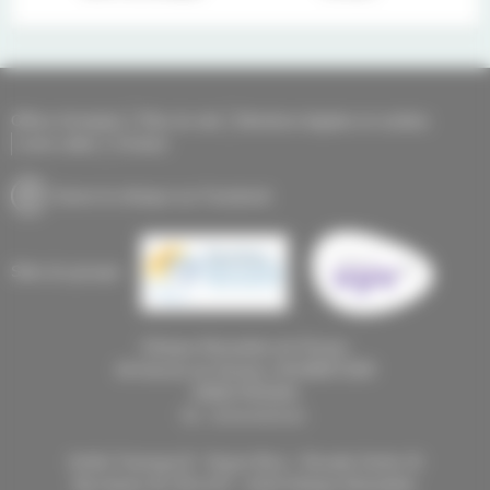
Offres d'emplois
Plan du site
Mentions légales et cookies
Liens utiles
Contact
Suivre la clinique sur Facebook
Sites du groupe :
Clinique Mutualiste de Pessac
46 Avenue du Docteur SCHWEITZER
33600
PESSAC
-
Tél.
:
05 56 46 56 46
Arrêts Tramway B - Doyen Brus - Rocade Sortie 16
Bus lianes 35, 80 et 87 - Arrêt Clinique Mutualiste