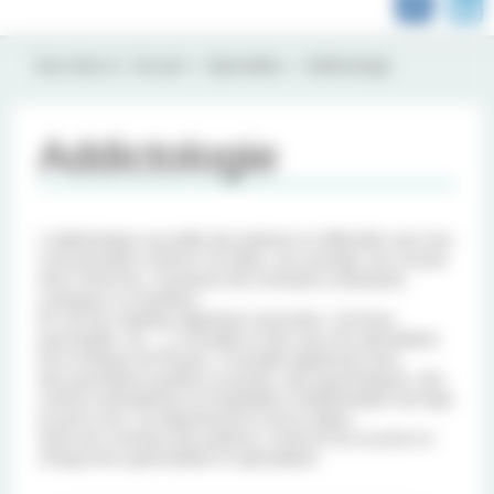
Vous êtes ici :
Accueil
Spécialités
Addictologie
Addictologie
L'addictologue accueille des patients en difficultés avec leur
consommation d’alcool, de tabac, de cannabis, de cocaïne
et/ou d’héroïne. Il propose des entretiens individuels,
conjugaux ou familiaux.
En cas de maladies digestives associées (cirrhose,
pancréatite, etc…), il travaille en lien avec les spécialistes
de la Clinique de Pessac. Il travaille également avec
des psychiatres (publics et privés), des psychologues, des
centres ambulatoires et hospitaliers d’addictologie (sevrage
et post-cure) du département et de la région.
Sauf avis contraire des patients, il informe de sa prise en
charge leurs généralistes et spécialistes.