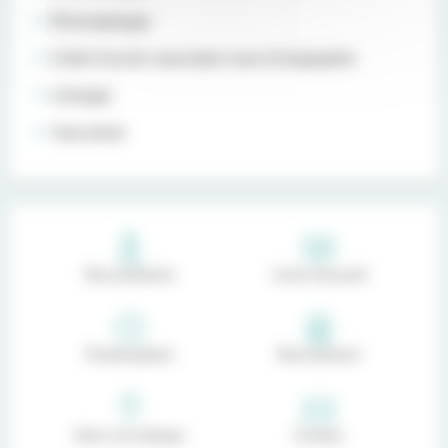
Rhumatologie
Unité d’accès vasculaire sous échographie
Urologie
Vasculaire
Nos praticiens
Livret d'accueil
Portail patient
Recrutement
Venir à la clinique
Contact