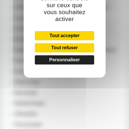
sur ceux que
Chirurgie Plastique, Esthétique et Réparatrice
vous souhaitez
activer
Consultation Douleur
Contactologie
Tout accepter
Dentaire
Tout refuser
Hépato-gastro-enterologie et oncologie digestives
Personnaliser
Gynécologie
Institut Mutualiste de l’Obésité
Néphrologie
Neurologie
Ophtalmologie
Orthopédie
Pneumologie