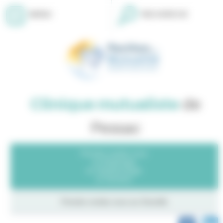
Panneau de gestion des cookies
MENU
RECHERCHE
Clinique mutualiste
de
Pessac
Prendre rendez-vous
en Radiologie
en Ophtalmologie
en Dentaire
Prendre rendez-vous sur
Doctolib