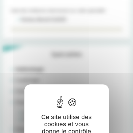
Liste des médecins intervenant sur cette spécialité :
Docteur Benoît FLEURY
Spécialités
Addictologie
Cardiologie
Chimiothérapie
Chirurgie Bariatrique et Viscérale
Chirurgie bariatrique
Ce site utilise des
Chirurgie Viscérale et Générale
cookies et vous
Chirurgie Orale
donne le contrôle