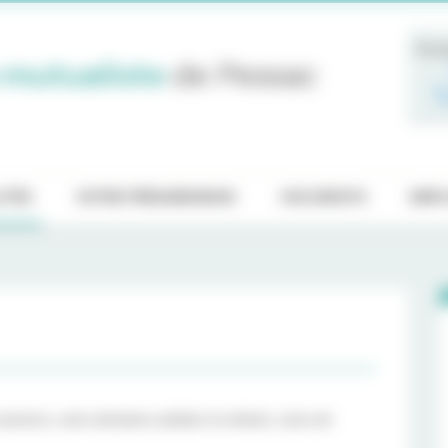
Pren
 mutualiste
de Pessac
ITÉS
VOTRE PRÉADMISSION
VOS DROITS
EMPL
xamens, soins dentaires adultes et enfants, soins de