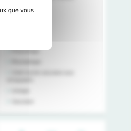
Néphrologie
ceux que vous
Neurologie
Ophtalmologie
Orthopédie
Pneumologie
Rhumatologie
Unité d’accès vasculaire sous
échographie
Urologie
Vasculaire