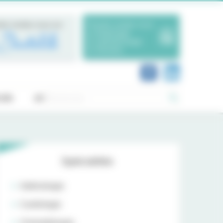
dre rendez-vous sur
Prendre rendez-vous
en Radiologie
en Ophtalmologie
en Dentaire
Rechercher :
OIS
ACTUALITÉS
Spécialités
Addictologie
Cardiologie
Chimiothérapie