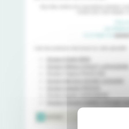
Vous êtes victime d'un traumatisme dentaire co
contact avec notre équipe, e
Prise 
par téléphon
ou en ligne sur
pavmut
Liste des praticiens intervenant sur cette spécialité :
Docteur Estelle BRIN
Docteur Hélène CHOLET LAPASSERI
Docteur Virginia FRASCONI
Docteur Maryline GOUNE CASSARD
Docteur Isabelle PERVES
Docteur Agathe SARRABERE
Docteur Clément LEBRET
(chirurgie ora
IMPRIMER