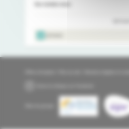
Sur rendez-vous
RETOUR
IMPRIMER
Offres d'emplois
Plan du site
Mentions légales et coo
Suivre la clinique sur Facebook
Sites du groupe :