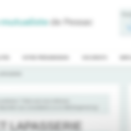
Pren
 mutualiste
de Pessac
ITÉS
VOTRE PRÉADMISSION
VOS DROITS
EMPL
APASSERIE
raticiens ? Votre avis nous intéresse.
 disposition aux consultations ou en téléchargement
ici
ET LAPASSERIE