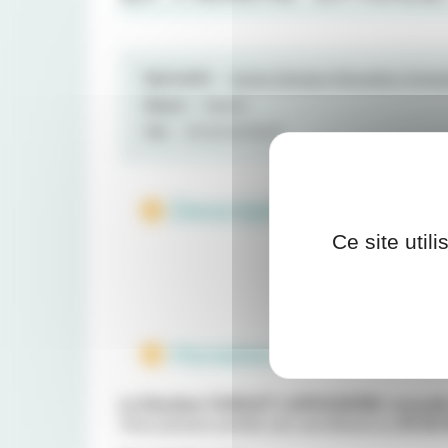
Spécialité :
Centre Dentaire Mutualiste Schwei
Statut :
Salarié
Tél. :
05 56 46 56 87
Description :
Ce site util
Horaires de consultati
Le Docteur CHOLET LAPASSERIE consulte 
Vous pouvez joindre son secrétariat au
05 56 