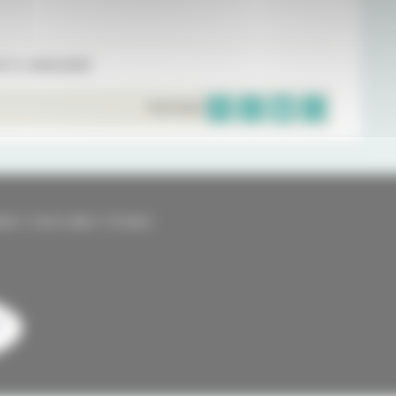
 À L'ANNUAIRE
PARTAGER
kies
Liens utiles
Contact