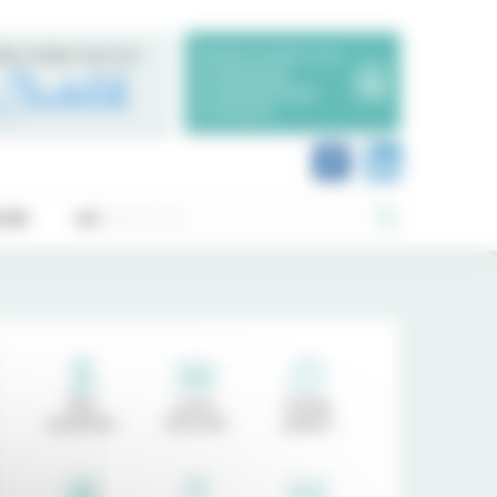
dre rendez-vous sur
Prendre rendez-vous
en Radiologie
en Ophtalmologie
en Dentaire
Rechercher :
OIS
ACTUALITÉS
Nos
Livret
Portail
praticiens
d'accueil
patient