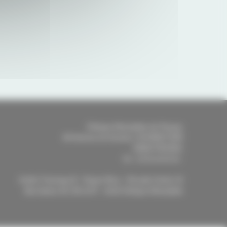
Clinique Mutualiste de Pessac
46 Avenue du Docteur SCHWEITZER
33600
PESSAC
-
Tél.
:
05 56 46 56 46
Arrêts Tramway B - Doyen Brus - Rocade Sortie 16
Bus lianes 35, 80 et 87 - Arrêt Clinique Mutualiste