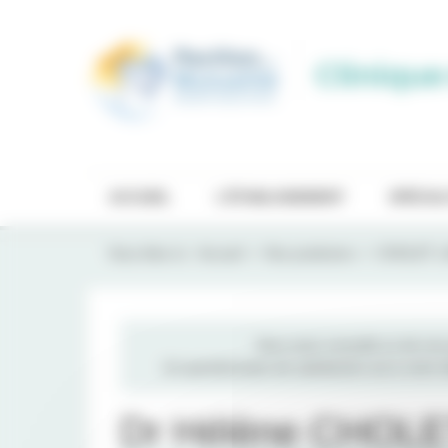
Panneau de gestion des cookies
Clinique
ACCUEIL
L'ÉTABLISSEMENT
SPÉCIAL
Vous êtes ici :
Accueil
Nos praticiens
CHOLET L
Vous avez consulté un de nos p
Un questionnaire de satisfaction est à votre
Dr Hélène CHOL