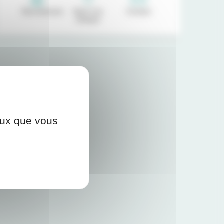
Recrutement
Venir à la
Contact
clinique
ceux que vous