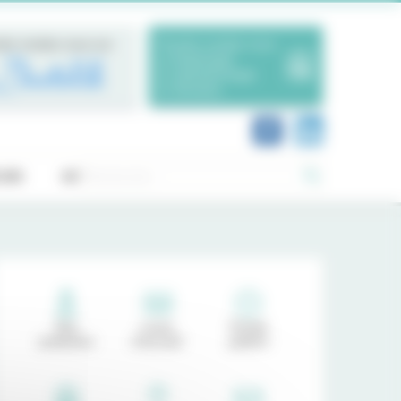
dre rendez-vous sur
Prendre rendez-vous
en Radiologie
en Ophtalmologie
en Dentaire
Rechercher :
OIS
ACTUALITÉS
Nos
Livret
Portail
praticiens
d'accueil
patient