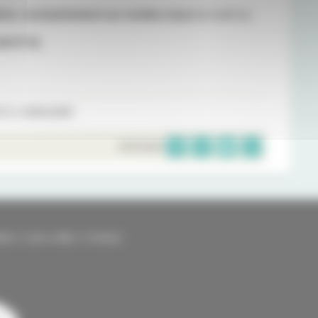
ons
,
exclusivement sur rendez-vous
du lundi au
46 57 51
.
 À L'ANNUAIRE
PARTAGER
kies
Liens utiles
Contact