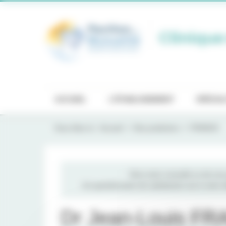
Panneau de gestion des cookies
Clinique
ACCUEIL
L'ÉTABLISSEMENT
SPÉCIAL
Vous êtes ici :
Accueil
Nos praticiens
FRANCK
Vous avez consulté un de nos p
Un questionnaire de satisfaction est à votre
Dr Jean-Louis F