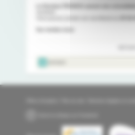
Le Docteur FRANCK assure ses consultati
vendredi.
Vous pouvez joindre son secrétariat au
05 56 
Sur rendez-vous
RETOUR
IMPRIMER
Offres d'emplois
Plan du site
Mentions légales et coo
Suivre la clinique sur Facebook