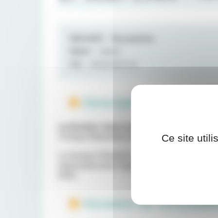
Spécialité :
Rhumatologie
Statut :
Libéral
Tél. :
05 56 46 57 51
Description :
Le Docteur Jean-Louis FRANCK est rhuma
Ce site util
Clinique Mutualiste de Pessac depuis plus de
Le Docteur FRANCK assure la prise en charge 
interventionnelle. Également diplômé d’électr
EMG.
Horaires de consultati