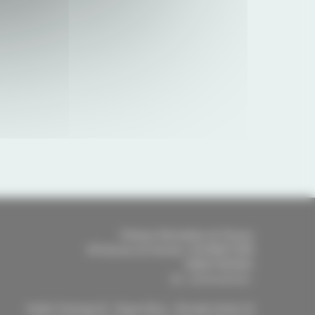
Clinique Mutualiste de Pessac
46 Avenue du Docteur SCHWEITZER
33600
PESSAC
-
Tél.
:
05 56 46 56 46
Arrêts Tramway B - Doyen Brus - Rocade Sortie 16