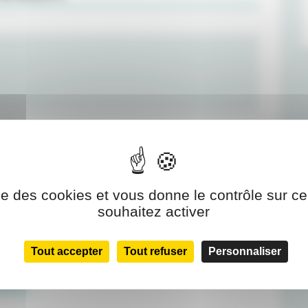
tologue
depuis 1982 et exerce au sein de la
ise des cookies et vous donne le contrôle sur 
 20 ans.
souhaitez activer
des patients en rhumatologie et rhumatologie
ophysiologie, il réalise les electromyogrammes ou
Tout accepter
Tout refuser
Personnaliser
ons :