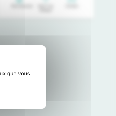
Recrutement
Venir à la
Contact
clinique
ceux que vous