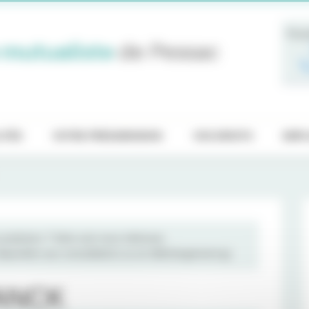
Pren
 mutualiste
de Pessac
ITÉS
VOTRE PRÉADMISSION
VOS DROITS
EMPL
raticiens ? Votre avis nous intéresse.
 disposition aux consultations ou en téléchargement
ici
RANCK