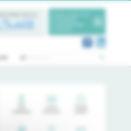
dre rendez-vous sur
Prendre rendez-vous
en Radiologie
en Ophtalmologie
en Dentaire
Rechercher :
OIS
ACTUALITÉS
Nos
Livret
Portail
praticiens
d'accueil
patient