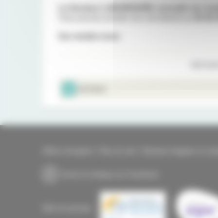
Le Docteur LABORDERIE consulte sur re
Vous pouvez joindre son secrétariat au
05 56 
Sur rendez-vous
RETOUR
IMPRIMER
Offres d'emplois
Plan du site
Mentions légales et coo
Suivre la clinique sur Facebook
Sites du groupe :