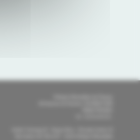
Clinique Mutualiste de Pessac
46 Avenue du Docteur SCHWEITZER
33600
PESSAC
-
Tél.
:
05 56 46 56 46
Arrêts Tramway B - Doyen Brus - Rocade Sortie 16
Bus lianes 35, 80 et 87 - Arrêt Clinique Mutualiste