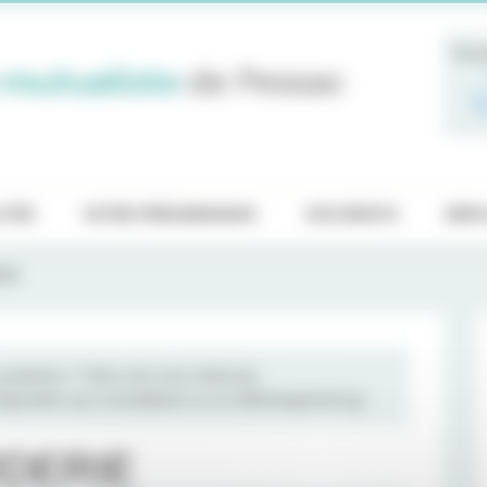
Pren
 mutualiste
de Pessac
ITÉS
VOTRE PRÉADMISSION
VOS DROITS
EMPL
RIE
raticiens ? Votre avis nous intéresse.
 disposition aux consultations ou en téléchargement
ici
RDERIE