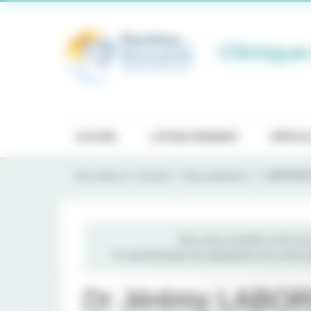
Panneau de gestion des cookies
Clinique
ACCUEIL
L'ÉTABLISSEMENT
SPÉCIAL
Vous êtes ici :
Accueil
Nos praticiens
LABORDE
Vous avez consulté un de nos p
Un questionnaire de satisfaction est à votre
Dr Jérémy LABO