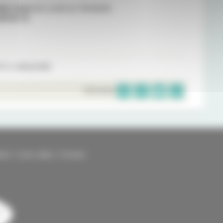
ndez-vous
du Lundi au Vendredi.
46 54 73
.
 À L'ANNUAIRE
PARTAGER
kies
Liens utiles
Contact