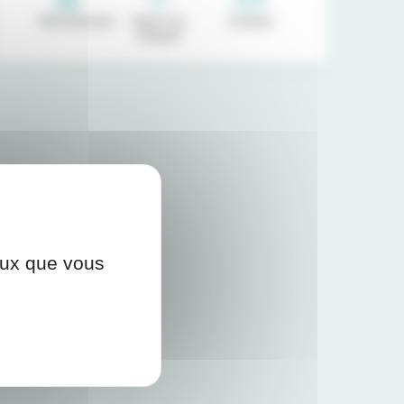
Recrutement
Venir à la
Contact
clinique
ceux que vous