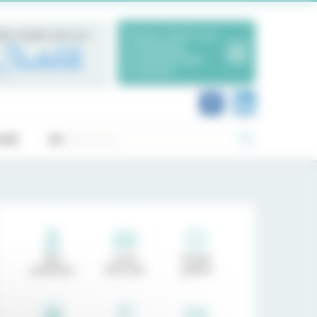
dre rendez-vous sur
Prendre rendez-vous
en Radiologie
en Ophtalmologie
en Dentaire
Rechercher :
OIS
ACTUALITÉS
Nos
Livret
Portail
praticiens
d'accueil
patient