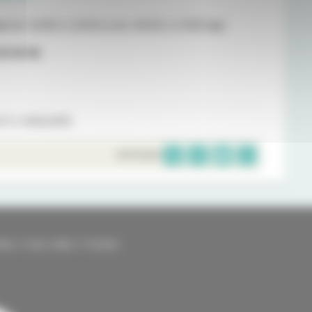
rs
de 11h00 à 12h30 et de 14h30 à 17h00
sur
46 56 08
.
 À L'ANNUAIRE
PARTAGER
kies
Liens utiles
Contact