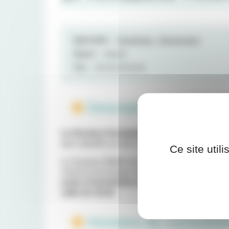
Spécialité :
Anesthésie - Réanimation
Statut :
Salarié
Tél. :
05 56 46 56 08
Description :
Le Docteur Annabelle RIMALOU est Anesth
que salariée au sein de la Clinique Mutualiste
Ce site util
Le Docteur RIMALOU reçoit les patients en
co
choisit la technique d’anesthésie la plus appro
actes d’anesthésie durant l’intervention chir
salle de réveil.
Horaires de consultati