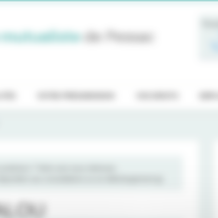
Pren
 mutualiste
de Pessac
ITÉS
VOTRE PRÉADMISSION
VOS DROITS
EMPL
raticiens ? Votre avis nous intéresse.
 disposition aux consultations ou en téléchargement
ici
MALOU