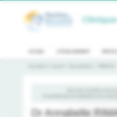
Panneau de gestion des cookies
Clinique
ACCUEIL
L'ÉTABLISSEMENT
SPÉCIAL
Vous êtes ici :
Accueil
Nos praticiens
RIMALOU
Vous avez consulté un de nos p
Un questionnaire de satisfaction est à votre
Dr Annabelle RI