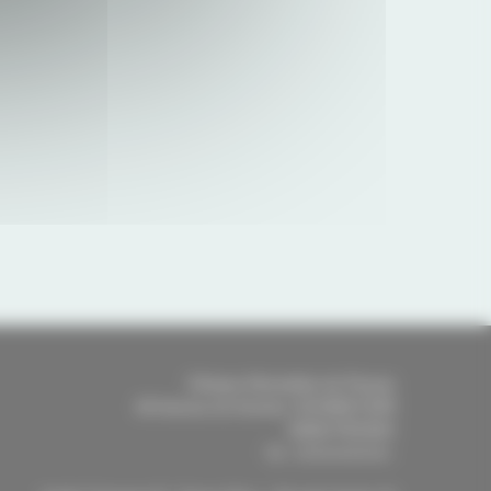
Clinique Mutualiste de Pessac
46 Avenue du Docteur SCHWEITZER
33600
PESSAC
-
Tél.
:
05 56 46 56 46