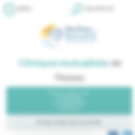
Panneau de gestion des cookies
MENU
RECHERCHE
Clinique mutualiste
de
Pessac
Prendre rendez-vous
en Radiologie
en Ophtalmologie
en Dentaire
Prendre rendez-vous sur
Doctolib