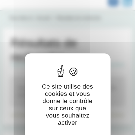
Vous êtes ici :
Accueil
Résultats de recherche
Résultats de
recherche
Ce site utilise des
Aucun document ne correspond aux mots-clés
cookies et vous
recherchés.
donne le contrôle
sur ceux que
vous souhaitez
activer