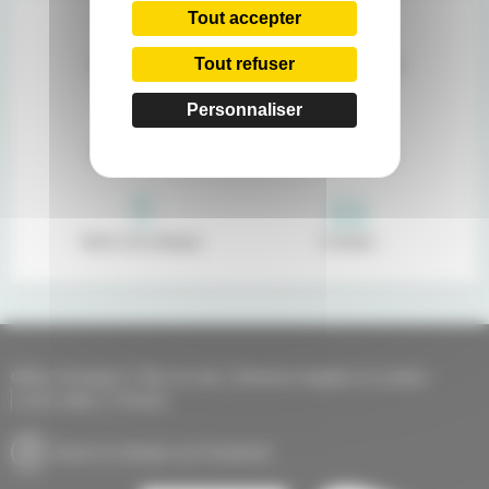
Tout accepter
Tout refuser
Nos praticiens
Livret d'accueil
Personnaliser
Portail patient
Recrutement
Venir à la clinique
Contact
Offres d'emplois
Plan du site
Mentions légales et cookies
Liens utiles
Contact
Suivre la clinique sur Facebook