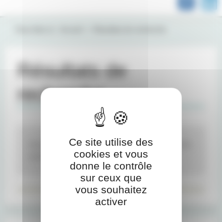
Vous êtes ici :
Accueil
Résultats de recherche
Résultats de
recherche
Ce site utilise des
Aucun document ne correspond aux mots-clés
cookies et vous
recherchés.
donne le contrôle
sur ceux que
vous souhaitez
activer