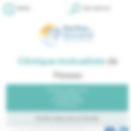
Panneau de gestion des cookies
MENU
RECHERCHE
Clinique mutualiste
de
Pessac
Prendre rendez-vous
en Radiologie
en Ophtalmologie
en Dentaire
Prendre rendez-vous sur
Doctolib