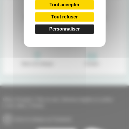
Tout accepter
Tout refuser
Nos praticiens
Livret d'accueil
Personnaliser
Portail patient
Recrutement
Venir à la clinique
Contact
Offres d'emplois
Plan du site
Mentions légales et cookies
Liens utiles
Contact
Suivre la clinique sur Facebook