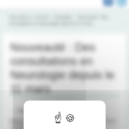
Vous êtes ici :
Accueil
Actualités
Nouveauté : Des
consultations en Neurologie depuis le 11 mars
Nouveauté : Des
consultations en
Neurologie depuis le
11 mars
Publié le 11 mars 2019
Depuis le 11 mars 2019
, la Clinique Mutualiste de Pessac
accueille une nouvelle spécialité au sein de son