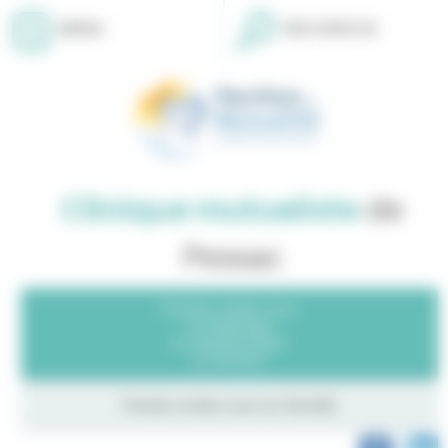
Panneau de gestion des cookies
MENU
RECHERCHE
Clinique mutualiste
de
Pessac
Prendre rendez-vous
en Radiologie
en Ophtalmologie
en Dentaire
Prendre rendez-vous sur
Doctolib