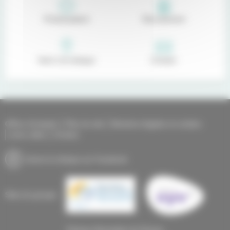
Portail patient
Recrutement
Venir à la clinique
Contact
Offres d'emplois
Plan du site
Mentions légales et cookies
Liens utiles
Contact
Suivre la clinique sur Facebook
Sites du groupe :
Clinique Mutualiste de Pessac