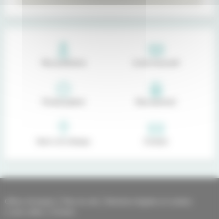
Nos praticiens
Livret d'accueil
Portail patient
Recrutement
Venir à la clinique
Contact
Offres d'emplois
Plan du site
Mentions légales et cookies
Liens utiles
Contact