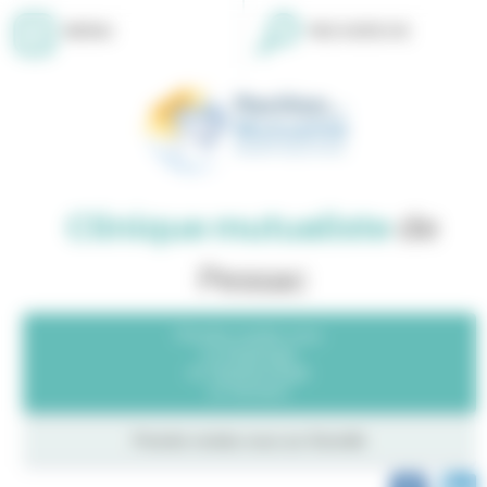
Panneau de gestion des cookies
MENU
RECHERCHE
Clinique mutualiste
de
Pessac
Prendre rendez-vous
en Radiologie
en Ophtalmologie
en Dentaire
Prendre rendez-vous sur
Doctolib