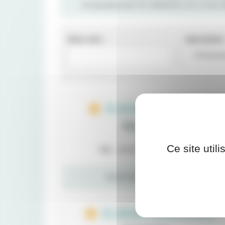
Un questionnaire de satisfaction est à votre
Mots-clés :
Spécialités 
Dr Amandine BOISSON
Rhumatologie
Ce site util
Tél. :
05 56 46 54 73
PLUS D'INFORMATIONS
Dr Jérémy LABORDERIE