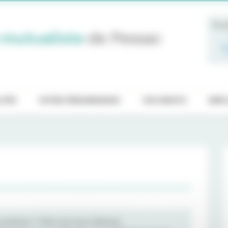
Pren
 mutualiste
de Pessac
ITÉS
VOTRE PRÉADMISSION
VOS DROITS
EMPL
raticiens ? Votre avis nous intéresse.