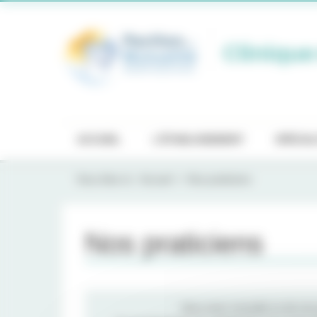
Panneau de gestion des cookies
Clinique
ACCUEIL
L'ÉTABLISSEMENT
SPÉCIAL
Vous êtes ici :
Accueil
Nos praticiens
Nos praticiens
Vous avez consulté un de nos p