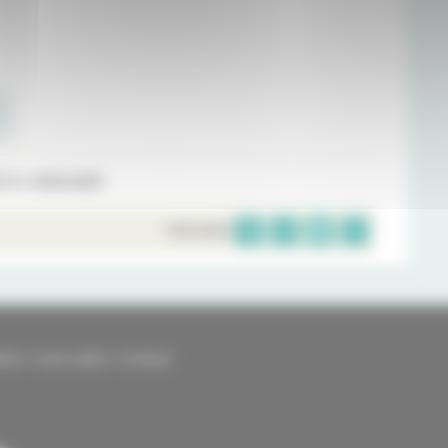
 À L'ANNUAIRE
PARTAGER
kies
Liens utiles
Contact