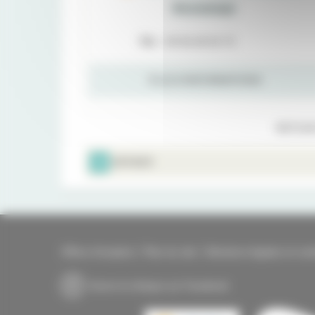
Rhumatologie
Tél. :
05 56 46 54 73
PLUS D'INFORMATIONS
RETOUR
IMPRIMER
Offres d'emplois
Plan du site
Mentions légales et coo
Suivre la clinique sur Facebook