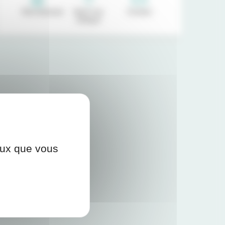
Recrutement
Venir à la
Contact
clinique
ceux que vous