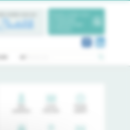
dre rendez-vous sur
Prendre rendez-vous
en Radiologie
en Ophtalmologie
en Dentaire
Rechercher :
OIS
ACTUALITÉS
Nos
Livret
Portail
praticiens
d'accueil
patient