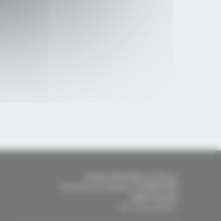
Clinique Mutualiste de Pessac
46 Avenue du Docteur SCHWEITZER
33600
PESSAC
-
Tél.
:
05 56 46 56 46